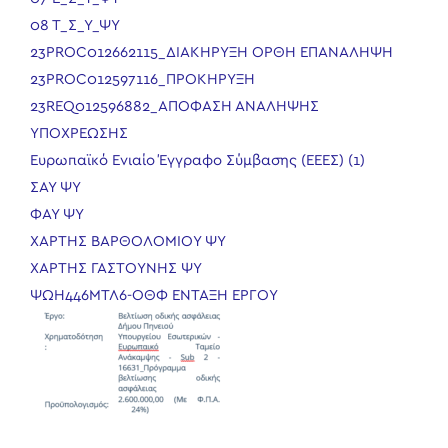
08 Τ_Σ_Υ_ΨΥ
23PROC012662115_ΔΙΑΚΗΡΥΞΗ ΟΡΘΗ ΕΠΑΝΑΛΗΨΗ
23PROC012597116_ΠΡΟΚΗΡΥΞΗ
23REQ012596882_ΑΠΟΦΑΣΗ ΑΝΑΛΗΨΗΣ
ΥΠΟΧΡΕΩΣΗΣ
Ευρωπαϊκό Ενιαίο Έγγραφο Σύμβασης (ΕΕΕΣ) (1)
ΣΑΥ ΨΥ
ΦΑΥ ΨΥ
ΧΑΡΤΗΣ ΒΑΡΘΟΛΟΜΙΟΥ ΨΥ
ΧΑΡΤΗΣ ΓΑΣΤΟΥΝΗΣ ΨΥ
ΨΩΗ446ΜΤΛ6-ΟΘΦ ΕΝΤΑΞΗ ΕΡΓΟΥ