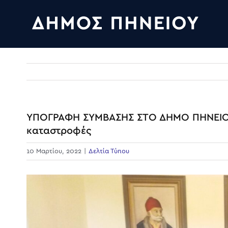
Skip
to
content
ΥΠΟΓΡΑΦΗ ΣΥΜΒΑΣΗΣ ΣΤΟ ΔΗΜΟ ΠΗΝΕΙΟΥ
καταστροφές
10 Μαρτίου, 2022
|
Δελτία Τύπου
View
Larger
Image