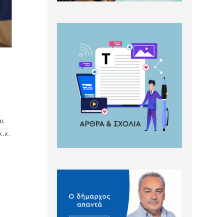
αι
.κ.