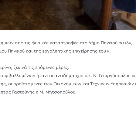
ζημιών από τις φυσικές καταστροφές στο Δήμο Πηνειού 2016»,
υ Πηνειού και της εργοληπτικής επιχείρησης του κ.
ίνο, ξεκινά τις επόμενες μέρες.
υμβαλλομένων ήταν: οι αντιδήμαρχοι κ.κ. Ν. Γεωργόπουλος κ
νης, οι προϊστάμενες των Οικονομικών και Τεχνικών Υπηρεσιών κ
ότητας Γαστούνης κ Μ. Μητσοπούλου.