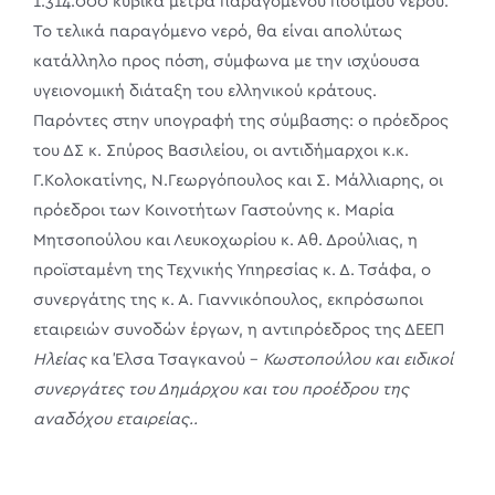
1.314.000 κυβικά μέτρα παραγόμενου πόσιμου νερού.
Το τελικά παραγόμενο νερό, θα είναι απολύτως
κατάλληλο προς πόση, σύμφωνα με την ισχύουσα
υγειονομική διάταξη του ελληνικού κράτους.
Παρόντες στην υπογραφή της σύμβασης: ο πρόεδρος
του ΔΣ κ. Σπύρος Βασιλείου, οι αντιδήμαρχοι κ.κ.
Γ.Κολοκατίνης, Ν.Γεωργόπουλος και Σ. Μάλλιαρης, οι
πρόεδροι των Κοινοτήτων Γαστούνης κ. Μαρία
Μητσοπούλου και Λευκοχωρίου κ. Αθ. Δρούλιας, η
προϊσταμένη της Τεχνικής Υπηρεσίας κ. Δ. Τσάφα, ο
συνεργάτης της κ. Α. Γιαννικόπουλος, εκπρόσωποι
εταιρειών συνοδών έργων, η αντιπρόεδρος της ΔΕΕΠ
Ηλείας
κα Έλσα Τσαγκανού –
Κωστοπούλου και ειδικοί
συνεργάτες του Δημάρχου και του προέδρου της
αναδόχου εταιρείας..