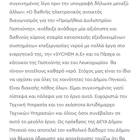
συγκινημένος λίγο πριν την υπογραφή δήλωσε μεταξύ
άλλων: «Ο διεθνής ηλεκτρονικός ανοικτός
διαγωνισμός για την «Προμήθεια Διυλιστηρίου
Γαστούνης», ανέδειξε ανάδοχο μία αξιόπιστη και
διεθνούς κύρους εταιρία κατασκευής εξειδικευμένων
συστημάτων επεξεργασίας νερού με πολλά έργα στο
ενεργητικό της, την «SYCHEM Α.Ε» και το Πάσχα οι
κάτοικοι της Γαστούνης και του Λευκοχωρίου θα
πίνουν επιτέλους καθαρό νερό. Στόχος μας είναι το ίδιο
να ισχύσει για όλες τις κοινότητες του Δήμου Πηνειού.
Είναι διακαής πόθος όλων. Είμαι συγκινημένος γιατί
πίστεψα και πάλεψα για το έργο αυτό. Ευχαριστώ την
Τεχνική Υπηρεσία και τον εκάστοτε Αντιδήμαρχο
Τεχνικών Υπηρεσιών και όλους όσοι συνέβαλαν σε
αυτό το μεγάλο έργο. Ως πρόεδρος της ΔΕΥΑ Δήμου
Πηνειού που αποτελεί τον καθολικό διάδοχο του Δήμου
για θέματα ύδρευσης και αποχέτευσης τονίζω ότι θα