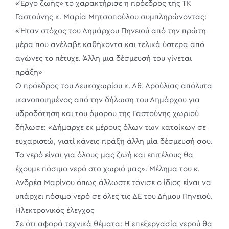
«Έργο ζωής» το χαρακτήρισε η πρόεδρος της ΤΚ
Γαστούνης κ. Μαρία Μητσοπούλου συμπληρώνοντας:
«Ήταν στόχος του Δημάρχου Πηνειού από την πρώτη
μέρα που ανέλαβε καθήκοντα και τελικά ύστερα από
αγώνες το πέτυχε. Άλλη μια δέσμευσή του γίνεται
πράξη»
Ο πρόεδρος του Λευκοχωρίου κ. Αθ. Δρούλιας απόλυτα
ικανοποιημένος από την δήλωση του Δημάρχου για
υδροδότηση και του όμορου της Γαστούνης χωριού
δήλωσε: «Δήμαρχε εκ μέρους όλων των κατοίκων σε
ευχαριστώ, γιατί κάνεις πράξη άλλη μία δέσμευσή σου.
Το νερό είναι για όλους μας ζωή και επιτέλους θα
έχουμε πόσιμο νερό στο χωριό μας». Μέλημα του κ.
Ανδρέα Μαρίνου όπως άλλωστε τόνισε ο ίδιος είναι να
υπάρχει πόσιμο νερό σε όλες τις ΔΕ του Δήμου Πηνειού.
Ηλεκτρονικός έλεγχος
Σε ότι αφορά τεχνικά θέματα: Η επεξεργασία νερού θα