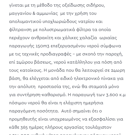
γίνεται με τη μέθοδο της οξείδωσης σιδήρου,
μαγγανίου & αμμωνίας με την χρήση του
απολυμαντικού υποχλωριώδους νατρίου και
φίλτρανση με πολυστρωματικά φίλτρα τα οποία
περιέχουν ανθρακίτη και χάλικες χαλαζία ωριαίας
παραγωγής 150m3 επεξεργασμένου νερού σύμφωνα
με τις τεχνικές προδιαγραφές – με σκοπό την παροχή,
επί 24ώρου βάσεως, νερού κατάλληλου για πόση από
τους κατοίκους. Η μονάδα που θα λειτουργεί σε 24ωρη
βάση, θα ελέγχεται από ειδικό ηλεκτρονικό πίνακα για
την απόλυτη προστασία της, ενώ θα σταματά μόνο
για συντήρηση-καθαρισμό. Η παραγωγή των 3.600 κ.μ
πόσιμου νερού θα είναι η ελάχιστη ημερήσια
παραγόμενη ποσότητα. Αυτό σημαίνει ότι ο
προμηθευτής είναι υποχρεωμένος να εξασφαλίσει για
κάθε 365 ημέρες πλήρους εργασίας τουλάχιστον