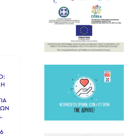
Ο:
ΚΗ
ΙΑ
ΚΩΝ
.
6