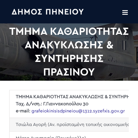
Skip
to
content
TMHMA ΚΑΘΑΡΙΟΤΗΤΑΣ
ΑΝΑΚΥΚΛΩΣΗΣ &
ΣΥΝΤΗΡΗΣΗΣ
ΠΡΑΣΙΝΟΥ
ΤΜΗΜΑ ΚΑΘΑΡΙΟΤΗΤΑΣ ΑΝΑΚΥΚΛΩΣΗΣ & ΣΥΝΤΗΡΗΣΗΣ
Ταχ. Δ/νση.: Γ.Γιαννακοπούλου 30
e-mail:
grafeiokinisisdpineiou@1312.syzefxis.gov.gr
Τσιώλα Αγορή (Αν. προϊσταμένη τοπικής οικονομικής αν