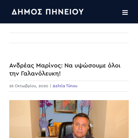
Skip
to
content
Ανδρέας Μαρίνος: Να υψώσουμε όλοι
την Γαλανόλευκη!
26 Οκτωβρίου, 2020
|
Δελτία Τύπου
View
Larger
Image