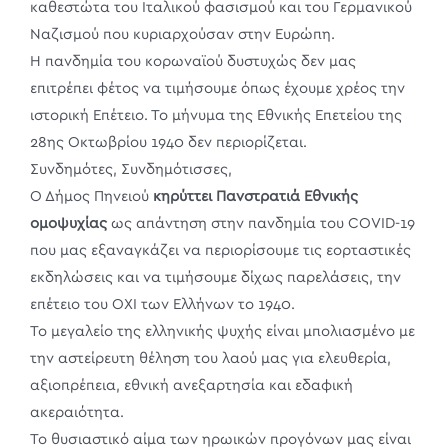
καθεστώτα του Ιταλικού φασισμού και του Γερμανικού
Ναζισμού που κυριαρχούσαν στην Ευρώπη.
Η πανδημία του κορωναϊού δυστυχώς δεν μας
επιτρέπει φέτος να τιμήσουμε όπως έχουμε χρέος την
ιστορική Επέτειο. Το μήνυμα της Εθνικής Επετείου της
28ης Οκτωβρίου 1940 δεν περιορίζεται.
Συνδημότες, Συνδημότισσες,
Ο Δήμος Πηνειού
κηρύττει Πανστρατιά Εθνικής
ομοψυχίας
ως απάντηση στην πανδημία του COVID-19
που μας εξαναγκάζει να περιορίσουμε τις εορταστικές
εκδηλώσεις και να τιμήσουμε δίχως παρελάσεις, την
επέτειο του ΟΧΙ των Ελλήνων το 1940.
Το μεγαλείο της ελληνικής ψυχής είναι μπολιασμένο με
την αστείρευτη θέληση του λαού μας για ελευθερία,
αξιοπρέπεια, εθνική ανεξαρτησία και εδαφική
ακεραιότητα.
Το θυσιαστικό αίμα των ηρωικών προγόνων μας είναι