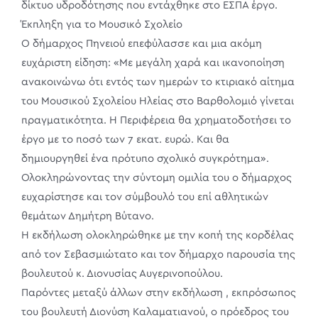
δίκτυο υδροδότησης που εντάχθηκε στο ΕΣΠΑ έργο.
Έκπληξη για το Μουσικό Σχολείο
Ο δήμαρχος Πηνειού επεφύλασσε και μια ακόμη
ευχάριστη είδηση: «Με μεγάλη χαρά και ικανοποίηση
ανακοινώνω ότι εντός των ημερών το κτιριακό αίτημα
του Μουσικού Σχολείου Ηλείας στο Βαρθολομιό γίνεται
πραγματικότητα. Η Περιφέρεια θα χρηματοδοτήσει το
έργο με το ποσό των 7 εκατ. ευρώ. Και θα
δημιουργηθεί ένα πρότυπο σχολικό συγκρότημα».
Ολοκληρώνοντας την σύντομη ομιλία του ο δήμαρχος
ευχαρίστησε και τον σύμβουλό του επί αθλητικών
θεμάτων Δημήτρη Βύτανο.
Η εκδήλωση ολοκληρώθηκε με την κοπή της κορδέλας
από τον Σεβασμιώτατο και τον δήμαρχο παρουσία της
βουλευτού κ. Διονυσίας Αυγερινοπούλου.
Παρόντες μεταξύ άλλων στην εκδήλωση , εκπρόσωπος
του βουλευτή Διονύση Καλαματιανού, ο πρόεδρος του