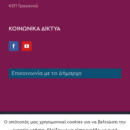
ΚΕΠ Τραγανού
ΚΟΙΝΩΝΙΚΑ ΔΙΚΤΥΑ
Επικοινωνία με το Δήμαρχο
Copyright 2020 Δήμος Πηνειού | All Rights Reserved |
Ο ιστότοπός μας χρησιμοποιεί cookies για να βελτιώσει την
Κατασκευή ιστοσελίδας
Digital Act