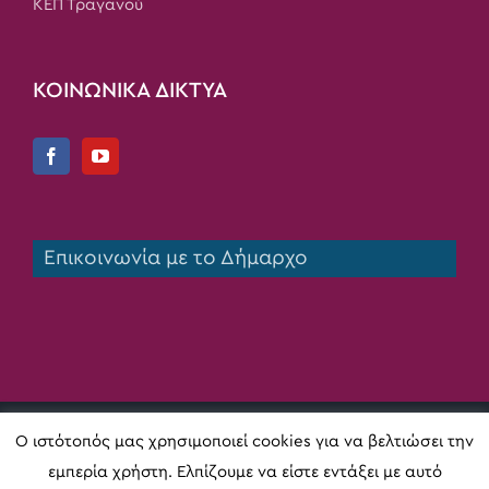
ΚΕΠ Τραγανού
ΚΟΙΝΩΝΙΚΑ ΔΙΚΤΥΑ
Επικοινωνία με το Δήμαρχο
Copyright 2020 Δήμος Πηνειού | All Rights Reserved |
Ο ιστότοπός μας χρησιμοποιεί cookies για να βελτιώσει την
Κατασκευή ιστοσελίδας
Digital Act
εμπερία χρήστη. Ελπίζουμε να είστε εντάξει με αυτό