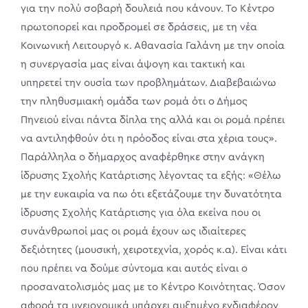
για την πολύ σοβαρή δουλειά που κάνουν. Το Κέντρο
πρωτοπορεί και προδρομεί σε δράσεις, με τη νέα
Κοινωνική Λειτουργό κ. Αθανασία Γαλάνη με την οποία
η συνεργασία μας είναι άψογη και τακτική και
υπηρετεί την ουσία των προβλημάτων. Διαβεβαιώνω
την πληθυσμιακή ομάδα των ρομά ότι ο Δήμος
Πηνειού είναι πάντα δίπλα της αλλά και οι ρομά πρέπει
να αντιληφθούν ότι η πρόοδος είναι στα χέρια τους».
Παράλληλα ο δήμαρχος αναφέρθηκε στην ανάγκη
ίδρυσης Σχολής Κατάρτισης λέγοντας τα εξής: «Θέλω
με την ευκαιρία να πω ότι εξετάζουμε την δυνατότητα
ίδρυσης Σχολής Κατάρτισης για όλα εκείνα που οι
συνάνθρωποί μας οι ρομά έχουν ως ιδιαίτερες
δεξιότητες (μουσική, χειροτεχνία, χορός κ.α). Είναι κάτι
που πρέπει να δούμε σύντομα και αυτός είναι ο
προσανατολισμός μας με το Κέντρο Κοινότητας. Όσον
αφορά τα υγειονομικά υπάρχει αυξημένο ενδιαφέρον