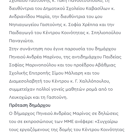
Σχολείου Γαστούνης κ. Τάκη Πανουτσόπουλο, τη
διευθύντρια του Δημοτικού Σχολείου Καβασίλων κ.
Ανδριανίδου Μαρία, την διευθύντρια του 4ου
Νηπιαγωγείου Γαστούνης κ. Σοφία Χρέππα και την
Παιδαγωγό του Κέντρου Κοινότητας κ. Σπηλιοπούλου
Παναγιώτα.
Στην συνάντηση που έγινε παρουσία του δημάρχου
Πηνειού Ανδρέα Μαρίνου, της αντιδημάρχου Παιδείας
Σοφίας Μαρινοπούλου και του προέδρου Αβάθμιας
Σχολικής Επιτροπής Σίμου Μάλιαρη και του
Διαμεσολαβητή του Κέντρου κ. Γ. Χαλιλόπουλου,
συμμετείχαν πολλοί γονείς μαθητών ρομά από το
Λευκοχώρι και τη Γαστούνη.
Πρόταση δημάρχου
Ο δήμαρχος Πηνειού Ανδρέας Μαρίνος σε δηλώσεις
του σε εκπροσώπους των ΜΜΕ ανέφερε: «Συγχαίρω
τους εργαζόμενους της δομής του Κέντρου Κοινότητας