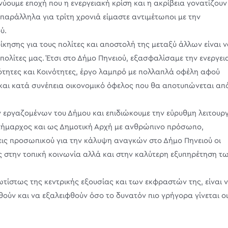
ύουμε εποχή που η ενεργειακή κρίση και η ακρίβεια γονατίζουν
παράλληλα για τρίτη χρονιά είμαστε αντιμέτωποι με την
ύ.
οίκησης για τους πολίτες και αποστολή της μεταξύ άλλων είναι 
μπολίτες μας. Έτσι στο Δήμο Πηνειού, εξασφαλίσαμε την ενεργει
ότητες και Κοινότητες, έργο λαμπρό με πολλαπλά οφέλη αφού
και κατά συνέπεια οικονομικό όφελος που θα αποτυπώνεται απ
 εργαζομένων του Δήμου και επιδιώκουμε την εύρυθμη λειτουρ
Δήμαρχος και ως Δημοτική Αρχή με ανθρώπινο πρόσωπο,
ις προσωπικού για την κάλυψη αναγκών στο Δήμο Πηνειού οι
 στην τοπική κοινωνία αλλά και στην καλύτερη εξυπηρέτηση τ
τίστως της κεντρικής εξουσίας και των εκφραστών της, είναι 
ούν και να εξαλειφθούν όσο το δυνατόν πιο γρήγορα γίνεται οι