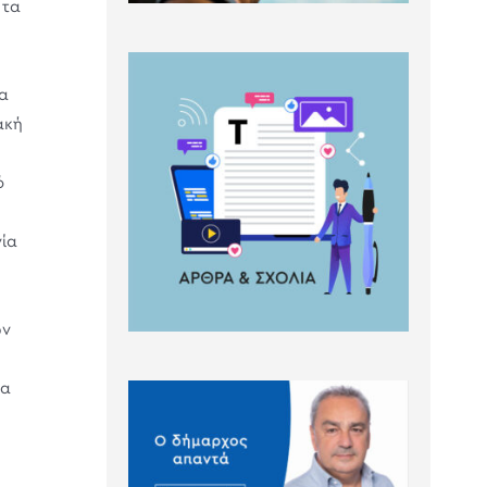
 τα
να
ακή
ό
γία
ων
να