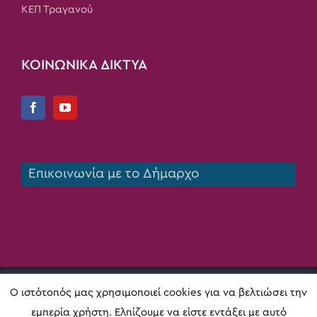
ΚΕΠ Τραγανού
ΚΟΙΝΩΝΙΚΑ ΔΙΚΤΥΑ
Επικοινωνία με το Δήμαρχο
Copyright 2020 Δήμος Πηνειού | All Rights Reserved |
Ο ιστότοπός μας χρησιμοποιεί cookies για να βελτιώσει την
Κατασκευή ιστοσελίδας
Digital Act
εμπερία χρήστη. Ελπίζουμε να είστε εντάξει με αυτό