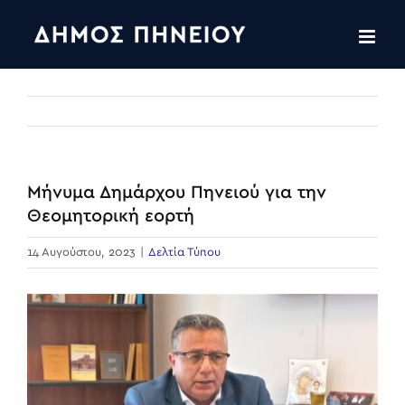
Skip
to
content
Μήνυμα Δημάρχου Πηνειού για την
Θεομητορική εορτή
14 Αυγούστου, 2023
|
Δελτία Τύπου
View
Larger
Image