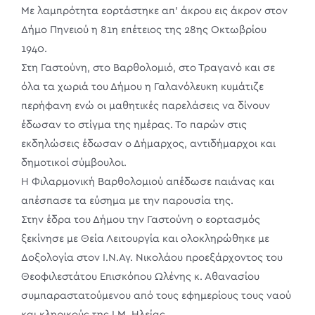
Με λαμπρότητα εορτάστηκε απ’ άκρου εις άκρον στον
Δήμο Πηνειού η 81η επέτειος της 28ης Οκτωβρίου
1940.
Στη Γαστούνη, στο Βαρθολομιό, στο Τραγανό και σε
όλα τα χωριά του Δήμου η Γαλανόλευκη κυμάτιζε
περήφανη ενώ οι μαθητικές παρελάσεις να δίνουν
έδωσαν το στίγμα της ημέρας. Το παρών στις
εκδηλώσεις έδωσαν ο Δήμαρχος, αντιδήμαρχοι και
δημοτικοί σύμβουλοι.
Η Φιλαρμονική Βαρθολομιού απέδωσε παιάνας και
απέσπασε τα εύσημα με την παρουσία της.
Στην έδρα του Δήμου την Γαστούνη ο εορτασμός
ξεκίνησε με Θεία Λειτουργία και ολοκληρώθηκε με
Δοξολογία στον Ι.Ν.Αγ. Νικολάου προεξάρχοντος του
Θεοφιλεστάτου Επισκόπου Ωλένης κ. Αθανασίου
συμπαραστατούμενου από τους εφημερίους τους ναού
και κληρικούς της Ι.Μ. Ηλείας.