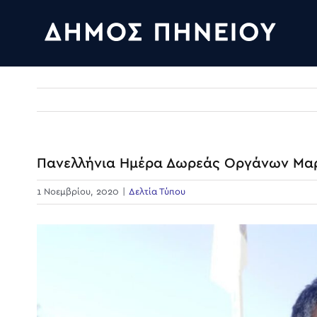
Skip
to
content
Πανελλήνια Ημέρα Δωρεάς Οργάνων Μαρ
1 Νοεμβρίου, 2020
|
Δελτία Τύπου
View
Larger
Image