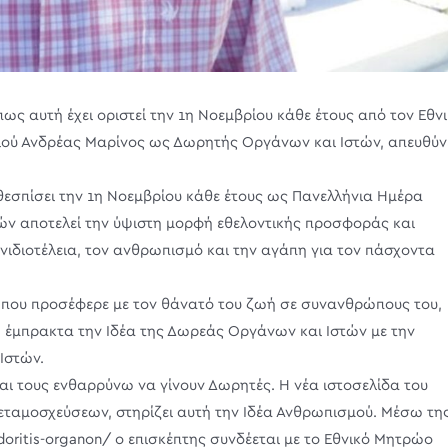
 αυτή έχει οριστεί την 1η Νοεμβρίου κάθε έτους από τον Εθν
ιού Ανδρέας Μαρίνος ως Δωρητής Οργάνων και Ιστών, απευθύν
θεσπίσει την 1η Νοεμβρίου κάθε έτους ως Πανελλήνια Ημέρα
ν αποτελεί την ύψιστη μορφή εθελοντικής προσφοράς και
ανιδιοτέλεια, τον ανθρωπισμό και την αγάπη για τον πάσχοντα
 που προσέφερε με τον θάνατό του ζωή σε συνανθρώπους του,
 έμπρακτα την Ιδέα της Δωρεάς Οργάνων και Ιστών με την
Ιστών.
ι τους ενθαρρύνω να γίνουν Δωρητές. Η νέα ιστοσελίδα του
Μεταμοσχεύσεων, στηρίζει αυτή την Ιδέα Ανθρωπισμού. Μέσω τη
-doritis-organon/ ο επισκέπτης συνδέεται με το Εθνικό Μητρώο