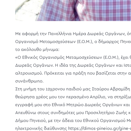
Με αφορμή την Πανελλήνια Ημέρα Δωρεάς Οργάνων, όπως
Οργανισμό Μεταμοσχεύσεων (Ε.Ο.Μ.), ο δήμαρχος Πηνε
το ακόλουθο μήνυμα:
«O Εθνικός Οργανισμός Μεταμοσχεύσεων (Ε.Ο.Μ.), έχει 
Δωρεάς Οργάνων. Η ιδέα της Δωρεάς Οργάνων και Ιστώ
αλτρουισμού. Πρόκειται για πράξη που βασίζεται στην 
συνάνθρωπο.
Στη μνήμη του 12χρονου παιδιού μας Σταύρου Αβραμίδη
θεώρησα χρέος μου τον περασμένο Απρίλιο, να στηρίξω
εγγραφή μου στο Εθνικό Μητρώο Δωρεάς Οργάνων και 
Απευθύνω στους συνδημότες μου Προσκλητήριο Ζωής κα
Δήμου Πηνειού, με την άδεια του Εθνικού Οργανισμού 
ηλεκτρονικής διεύθυνσης https://dimos-pineiou.gr/gine