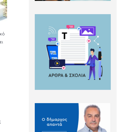
ικό
ει
ς