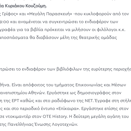
έα Κυριάκου Κουζούμη.
ός Γρίφος» και «Μεγάλη Παρασκευή» -που κυκλοφορούν από τον
ς 19:00 και αναμένεται να συγκεντρώσει το ενδιαφέρον των
ραφέα για τα βιβλία πρόκειται να μιλήσουν οι φιλόλογοι κ.κ.
 αποσπάσματα θα διαβάσουν μέλη της θεατρικής ομάδας
τρώσει το ενδιαφέρον των βιβλιόφιλων της ευρύτερης περιοχής
ήνα. Είναι απόφοιτος του τμήματος Επικοινωνίας και Μέσων
Πανεπιστημίου Αθηνών. Εργάστηκε ως δημοσιογράφος στον
η της ΕΡΤ καθώς και στο ραδιόφωνο της ΝΕΤ. Έγραφε στη στήλ
 και στο περιοδικό έντυπο «Επίκαιρα». Εργάστηκε επίσης στον
σε ντοκιμαντέρ στον ΟΤΕ History. Η δεύτερη μεγάλη αγάπη του
ς της Πανελλήνιας Ένωσης Λογοτεχνών.