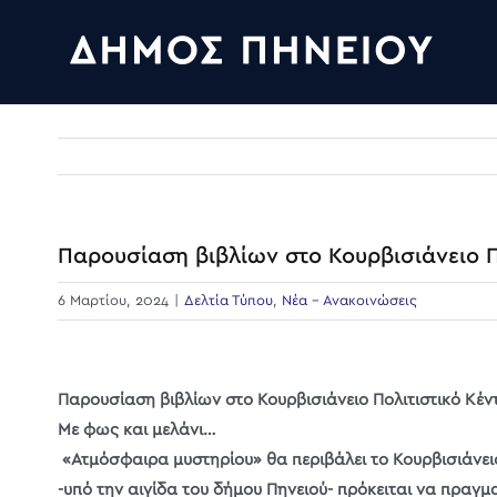
Skip
to
content
Παρουσίαση βιβλίων στο Κουρβισιάνειο Π
6 Μαρτίου, 2024
|
Δελτία Τύπου
,
Νέα - Ανακοινώσεις
Παρουσίαση βιβλίων στο Κουρβισιάνειο Πολιτιστικό Κέν
Με φως και μελάνι…
«Ατμόσφαιρα μυστηρίου» θα περιβάλει το Κουρβισιάνε
-υπό την αιγίδα του δήμου Πηνειού- πρόκειται να πραγ