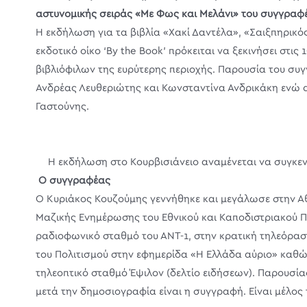
αστυνομικής σειράς «Με Φως και Μελάνι» του συγγραφ
Η εκδήλωση για τα βιβλία «Χακί Δαντέλα», «Σαιξπηρικ
εκδοτικό οίκο ‘By the Book’ πρόκειται να ξεκινήσει στι
βιβλιόφιλων της ευρύτερης περιοχής. Παρουσία του συγγ
Ανδρέας Λευθεριώτης και Κωνσταντίνα Ανδρικάκη ενώ
Γαστούνης.
Η εκδήλωση στο Κουρβισιάνειο αναμένεται να συγκεν
Ο συγγραφέας
Ο Κυριάκος Κουζούμης γεννήθηκε και μεγάλωσε στην Αθ
Μαζικής Ενημέρωσης του Εθνικού και Καποδιστριακού 
ραδιοφωνικό σταθμό του ΑΝΤ-1, στην κρατική τηλεόρασ
του Πολιτισμού στην εφημερίδα «Η Ελλάδα αύριο» καθώς
τηλεοπτικό σταθμό Έψιλον (δελτίο ειδήσεων). Παρουσία
μετά την δημοσιογραφία είναι η συγγραφή. Είναι μέλο