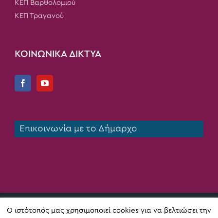
ΚΕΠ Βαρθολομιού
ΚΕΠ Τραγανού
ΚΟΙΝΩΝΙΚΑ ΔΙΚΤΥΑ
Επικοινωνία με το Δήμαρχο
Copyright 2020 Δήμος Πηνειού | All Rights Reserved |
Ο ιστότοπός μας χρησιμοποιεί cookies για να βελτιώσει την