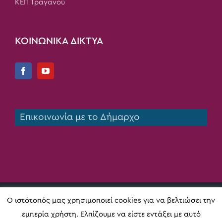
ΚΕΠ Τραγανού
ΚΟΙΝΩΝΙΚΑ ΔΙΚΤΥΑ
Επικοινωνία με το Δήμαρχο
Copyright 2020 Δήμος Πηνειού | All Rights Reserved |
Ο ιστότοπός μας χρησιμοποιεί cookies για να βελτιώσει την
Κατασκευή ιστοσελίδας
Digital Act
εμπερία χρήστη. Ελπίζουμε να είστε εντάξει με αυτό