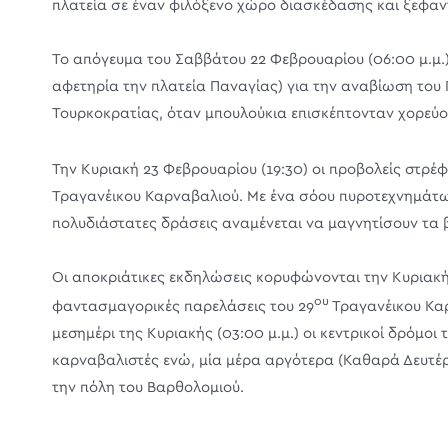
πλατεία σε έναν φιλόξενο χώρο διασκέδασης και ξεφα
Το απόγευμα του Σαββάτου 22 Φεβρουαρίου (06:00 μ.μ.
αφετηρία την πλατεία Παναγίας) για την αναβίωση του Γ
Τουρκοκρατίας, όταν μπουλούκια επισκέπτονταν χορεύο
Την Κυριακή 23 Φεβρουαρίου (19:30) οι προβολείς στρέφ
Τραγανέικου Καρναβαλιού. Με ένα σόου πυροτεχνημάτων κ
πολυδιάστατες δράσεις αναμένεται να μαγνητίσουν τα 
Οι αποκριάτικες εκδηλώσεις κορυφώνονται την Κυριακή 
ου
φαντασμαγορικές παρελάσεις του 29
Τραγανέικου Καρ
μεσημέρι της Κυριακής (03:00 μ.μ.) οι κεντρικοί δρόμο
καρναβαλιστές ενώ, μία μέρα αργότερα (Καθαρά Δευτέρ
την πόλη του Βαρθολομιού.