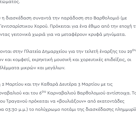
ντώματος.
) η διασκέδαση συναντά την παράδοση στο Βαρθολομιό (με
ενιτσαρίστικου Χορού. Πρόκειται για ένα έθιμο από την εποχή 
ντας γειτονικά χωριά για να μεταφέρουν κρυφά μηνύματα.
ο
ονται στην Πλατεία Δημαρχείου για την τελετή έναρξης του 29
αι κομφετί, εκρηκτική μουσική και χορευτικές επιδείξεις, οι
βλέμματα μικρών και μεγάλων.
2 Μαρτίου και την Καθαρά Δευτέρα 3 Μαρτίου με τις
ου
ναβαλιού και του 6
Καρναβαλιού Βαρθολομιού αντίστοιχα. Τ
ι του Τραγανού πρόκειται να «βουλιάξουν» από εκατοντάδες
α 03:30 μ.μ.) το πολύχρωμο ποτάμι της διασκέδασης πλημμυρίζ