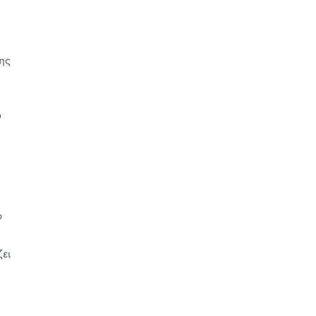
της
υ
ο
ει