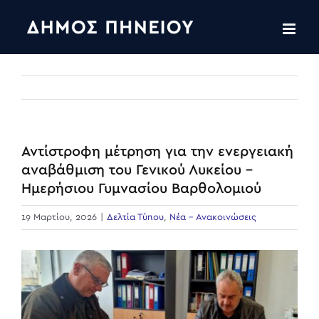
Skip
to
content
Αντίστροφη μέτρηση για την ενεργειακή
αναβάθμιση του Γενικού Λυκείου –
Ημερήσιου Γυμνασίου Βαρθολομιού
19 Μαρτίου, 2026
|
Δελτία Τύπου
,
Νέα - Ανακοινώσεις
View
Larger
Image