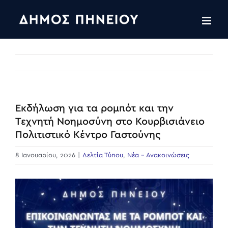
Skip
to
content
Εκδήλωση για τα ρομπότ και την
Τεχνητή Νοημοσύνη στο Κουρβισιάνειο
Πολιτιστικό Κέντρο Γαστούνης
8 Ιανουαρίου, 2026
|
Δελτία Τύπου
,
Νέα - Ανακοινώσεις
View
Larger
Image