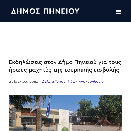
Skip
to
content
Εκδηλώσεις στον Δήμο Πηνειού για τους
ήρωες μαχητές της τουρκικής εισβολής
23 Ιουλίου, 2024
|
Δελτία Τύπου
,
Νέα - Ανακοινώσεις
View
Larger
Image