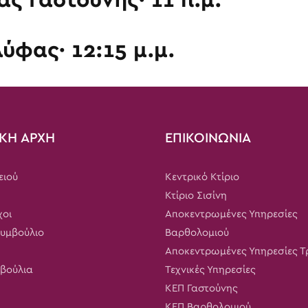
ύφας· 12:15 μ.μ.
ΚΗ ΑΡΧΗ
ΕΠΙΚΟΙΝΩΝΙΑ
ειού
Κεντρικό Κτίριο
Κτίριο Σισίνη
χοι
Αποκεντρωμένες Υπηρεσίες
Συμβούλιο
Βαρθολομιού
Αποκεντρωμένες Υπηρεσίες 
μβούλια
Τεχνικές Υπηρεσίες
ΚΕΠ Γαστούνης
ΚΕΠ Βαρθολομιού