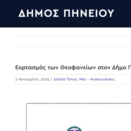
Skip
to
content
Εορτασμός των Θεοφανείων στον Δήμο Π
3 Ιανουαρίου, 2025
|
Δελτία Τύπου
,
Νέα - Ανακοινώσεις
View
Larger
Image