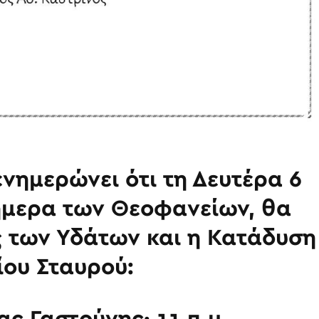
νημερώνει ότι τη Δευτέρα 6
ήμερα των Θεοφανείων, θα
ς των Υδάτων και η Κατάδυση
ίου Σταυρού:
ς Γαστούνης· 11 π.μ.