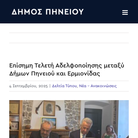
Skip
to
content
Επίσημη Τελετή Αδελφοποίησης μεταξύ
Δήμων Πηνειού και Ερμιονίδας
4 Σεπτεμβρίου, 2025
|
Δελτία Τύπου
,
Νέα - Ανακοινώσεις
View
Larger
Image