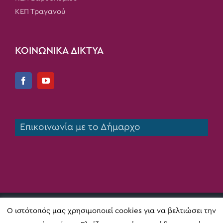
ΚΕΠ Τραγανού
ΚΟΙΝΩΝΙΚΑ ΔΙΚΤΥΑ
Επικοινωνία με το Δήμαρχο
Copyright 2020 Δήμος Πηνειού | All Rights Reserved |
Ο ιστότοπός μας χρησιμοποιεί cookies για να βελτιώσει την
Κατασκευή ιστοσελίδας
Digital Act