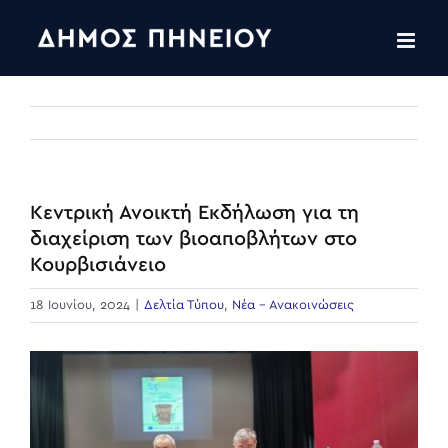
Skip
to
content
Κεντρική Ανοικτή Εκδήλωση για τη
διαχείριση των βιοαποβλήτων στο
Κουρβισιάνειο
18 Ιουνίου, 2024
|
Δελτία Τύπου
,
Νέα - Ανακοινώσεις
View
Larger
Image