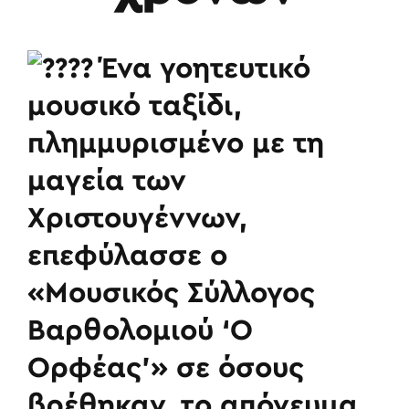
Ένα γοητευτικό
μουσικό ταξίδι,
πλημμυρισμένο με τη
μαγεία των
Χριστουγέννων,
επεφύλασσε ο
«Μουσικός Σύλλογος
Βαρθολομιού ‘Ο
Ορφέας’» σε όσους
βρέθηκαν, το απόγευμα