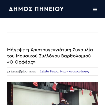
Skip
to
content
Μάγεψε η Χριστουγεννιάτικη Συναυλία
του Μουσικού Συλλόγου Βαρθολομιού
«Ο Ορφέας»
31 Δεκεμβρίου, 2024
|
Δελτία Τύπου
,
Νέα - Ανακοινώσεις
View
Larger
Image