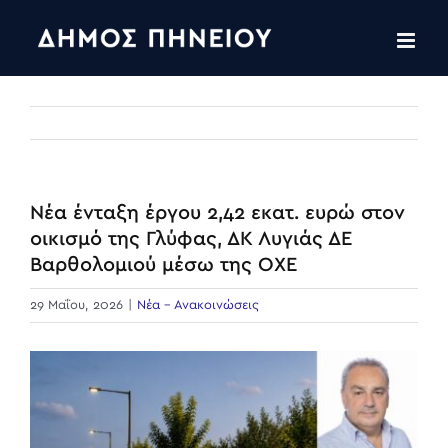
Skip
to
content
Νέα ένταξη έργου 2,42 εκατ. ευρώ στον
οικισμό της Γλύφας, ΔΚ Λυγιάς ΔΕ
Βαρθολομιού μέσω της ΟΧΕ
29 Μαΐου, 2026
|
Νέα - Ανακοινώσεις
View
Larger
Image