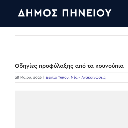
Skip
to
content
Οδηγίες προφύλαξης από τα κουνούπια
28 Μαΐου, 2026
|
Δελτία Τύπου
,
Νέα - Ανακοινώσεις
View
Larger
Image