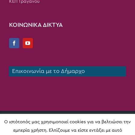
ΚΕΠ Τραγανού
ΚΟΙΝΩΝΙΚΑ ΔΙΚΤΥΑ
Επικοινωνία με το Δήμαρχο
Copyright 2020 Δήμος Πηνειού | All Rights Reserved |
Ο ιστότοπός μας χρησιμοποιεί cookies για να βελτιώσει την
Κατασκευή ιστοσελίδας
Digital Act
εμπερία χρήστη. Ελπίζουμε να είστε εντάξει με αυτό