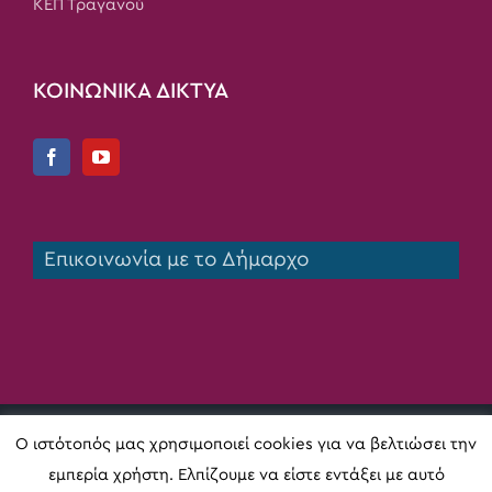
ΚΕΠ Τραγανού
ΚΟΙΝΩΝΙΚΑ ΔΙΚΤΥΑ
Επικοινωνία με το Δήμαρχο
Copyright 2020 Δήμος Πηνειού | All Rights Reserved |
Ο ιστότοπός μας χρησιμοποιεί cookies για να βελτιώσει την
Κατασκευή ιστοσελίδας
Digital Act
εμπερία χρήστη. Ελπίζουμε να είστε εντάξει με αυτό