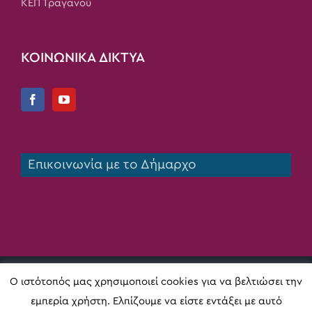
ΚΕΠ Τραγανού
ΚΟΙΝΩΝΙΚΑ ΔΙΚΤΥΑ
Επικοινωνία με το Δήμαρχο
Copyright 2020 Δήμος Πηνειού | All Rights Reserved |
Ο ιστότοπός μας χρησιμοποιεί cookies για να βελτιώσει την
Κατασκευή ιστοσελίδας
Digital Act
εμπερία χρήστη. Ελπίζουμε να είστε εντάξει με αυτό