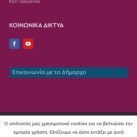
ΚΕΠ Τραγανού
ΚΟΙΝΩΝΙΚΑ ΔΙΚΤΥΑ
Επικοινωνία με το Δήμαρχο
Copyright 2020 Δήμος Πηνειού | All Rights Reserved |
Ο ιστότοπός μας χρησιμοποιεί cookies για να βελτιώσει την
Κατασκευή ιστοσελίδας
Digital Act
εμπερία χρήστη. Ελπίζουμε να είστε εντάξει με αυτό