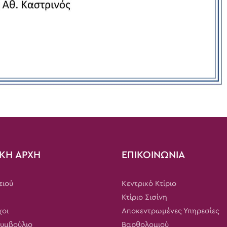
ΚΗ ΑΡΧΗ
ΕΠΙΚΟΙΝΩΝΙΑ
ειού
Κεντρικό Κτίριο
Κτίριο Σισίνη
χοι
Αποκεντρωμένες Υπηρεσίες
Συμβούλιο
Βαρθολομιού