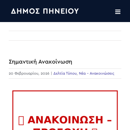
Skip
to
content
Σημαντική Ανακοίνωση
20 Φεβρουαρίου, 2026
|
Δελτία Τύπου
,
Νέα - Ανακοινώσεις
View
Larger
Image