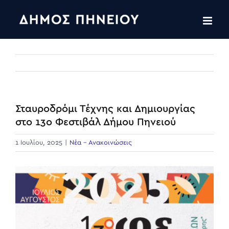
Skip
to
content
Σταυροδρόμι Τέχνης και Δημιουργίας
στο 13ο Φεστιβάλ Δήμου Πηνειού
1 Ιουλίου, 2025
|
Νέα - Ανακοινώσεις
View
Larger
Image