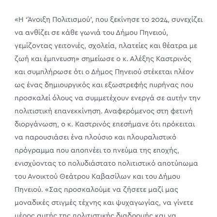
«Η ‘Άνοιξη Πολιτισμού’, που ξεκίνησε το 2024, συνεχίζει
να ανθίζει σε κάθε γωνιά του Δήμου Πηνειού,
γεμίζοντας γειτονιές, σχολεία, πλατείες και θέατρα με
ζωή και έμπνευση» σημείωσε ο κ. Αλέξης Καστρινός
και συμπλήρωσε ότι ο Δήμος Πηνειού στέκεται πλέον
ως ένας δημιουργικός και εξωστρεφής πυρήνας που
προσκαλεί όλους να συμμετέχουν ενεργά σε αυτήν την
πολιτιστική επανεκκίνηση. Αναφερόμενος στη φετινή
διοργάνωση, ο κ. Καστρινός επεσήμανε ότι πρόκειται
να παρουσιάσει ένα πλούσιο και πλουραλιστικό
πρόγραμμα που αποπνέει το πνεύμα της εποχής,
ενισχύοντας το πολυδιάστατο πολιτιστικό αποτύπωμα
του Ανοικτού Θεάτρου Καβασίλων και του Δήμου
Πηνειού. «Σας προσκαλούμε να ζήσετε μαζί μας
μοναδικές στιγμές τέχνης και ψυχαγωγίας, να γίνετε
μέρος αυτής της πολιτιστικής διαδρομής και να