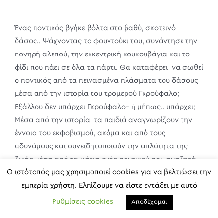
Ένας ποντικός βγήκε βόλτα στο βαθύ, σκοτεινό
δάσος.. Ψάχνοντας το φουντούκι του, συνάντησε την
πονηρή αλεπού, την εκκεντρική κουκουβάγια και το
φίδι που πάει σε όλα τα πάρτι. Θα καταφέρει να σωθεί
ο ποντικός από τα πεινασμένα πλάσματα του δάσους
μέσα από την ιστορία του τρομερού Γκρούφαλο;
Εξάλλου δεν υπάρχει Γκρούφαλο– ἡ μήπως.. υπάρχει;
Μέσα από την ιστορία, τα παιδιά αναγνωρίζουν την
έννοια του εκφοβισμού, ακόμα και από τους
αδυνάμους και συνειδητοποιούν την απλότητα της
ζωής μέσα από τα μάτια ενός ποντικού που αναζητά
Ο ιστότοπός μας χρησιμοποιεί cookies για να βελτιώσει την
το φουντούκι του στο δάσος.
εμπερία χρήστη. Ελπίζουμε να είστε εντάξει με αυτό
Τιμή Εισιτηρίου: 12€· Πληση και στο www.more.com
Ρυθμίσεις cookies
Αποδέχομαι