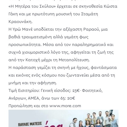
«Η Μητέρα του Σκύλου» έρχεται σε σκηνοθεσία Κώστα
Γάκη και με πρωτότυπη μουσική του Σταμάτη
Κραουνάκη.
Η Υρώ Μανέ υποδύεται την αξέχαστη Ραραού, μια
βαθιά τραυματισμένη αλλά γεμάτη φως
προσωπικότητα. Μέσα από τον παραληρηματικό και
συχνά χιουμοριστικό λόγο της, αφηγείται τη ζωή της
από την Κατοχή μέχρι τη Μεταπολίτευση.
Η παράσταση γεμίζει τη σκηνή με ήχους, φαντάσματα
και εικόνες ενός κόσμου που ζωντανεύει μέσα από τη
μνήμη και την αφήγηση.
Τιμή Εισιτηρίου: Γενική είσοδος: 23€· Φοιτητικό,
Ανέργων, ΑΜΕΑ, άνω των 65: 20€
Προπώληση και στο www.more.com