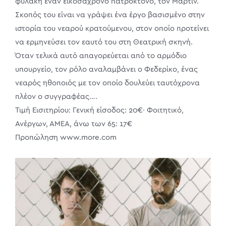
φυλακή έναν εικοσάχρονο πατροκτόνο, τον Μάρτιν.
Σκοπός του είναι να γράψει ένα έργο βασισμένο στην
ιστορία του νεαρού κρατούμενου, στον οποίο προτείνει
να ερμηνεύσει τον εαυτό του στη Θεατρική σκηνή.
Όταν τελικά αυτό απαγορεύεται από το αρμόδιο
υπουργείο, τον ρόλο αναλαμβάνει ο Φεδερίκο, ένας
νεαρός ηθοποιός με τον οποίο δουλεύει ταυτόχρονα
πλέον ο συγγραφέας….
Τιμή Εισιτηρίου: Γενική είσοδος: 20€· Φοιτητικό,
Ανέργων, ΑΜΕΑ, άνω των 65: 17€
Προπώληση www.more.com