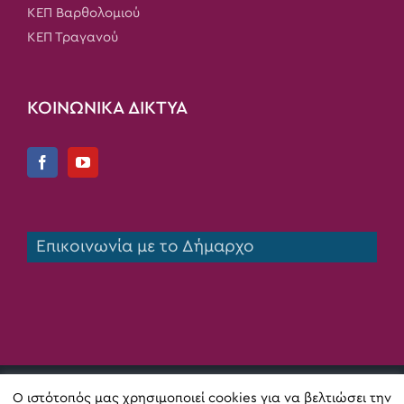
ΚΕΠ Βαρθολομιού
ΚΕΠ Τραγανού
ΚΟΙΝΩΝΙΚΑ ΔΙΚΤΥΑ
Επικοινωνία με το Δήμαρχο
Copyright 2020 Δήμος Πηνειού | All Rights Reserved |
Ο ιστότοπός μας χρησιμοποιεί cookies για να βελτιώσει την