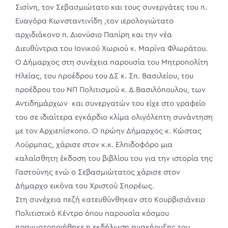
Σισίνη, τον Σεβασμιώτατο και τους συνεργάτες του π.
Ευαγόρα Κωνσταντινίδη ,τον ιερολογιώτατο
αρχιδιάκονο π. Διονύσιο Παπίρη και την νέα
Διευθύντρια του Ιονικού Χωριού κ. Μαρίνα Φλωράτου.
Ο Δήμαρχος στη συνέχεια παρουσία του Μητροπολίτη
Ηλείας, του προέδρου του ΔΣ κ. Σπ. Βασιλείου, του
προέδρου του ΝΠ Πολιτισμού κ. Δ.Βασιλόπουλου, των
Αντιδημάρχων και συνεργατών του είχε στο γραφείο
του σε ιδιαίτερα εγκάρδιο κλίμα ολιγόλεπτη συνάντηση
με τον Αρχιεπίσκοπο. Ο πρώην Δήμαρχος κ. Κώστας
Λούρμπας, χάρισε στον κ.κ. Ελπιδοφόρο μια
καλαίσθητη έκδοση του βιβλίου του για την ιστορία της
Γαστούνης ενώ ο Σεβασμιώτατος χάρισε στον
Δήμαρχο εικόνα του Χριστού Σπορέως.
Στη συνέχεια πεζή κατευθύνθηκαν στο Κουρβισιάνειο
Πολιτιστικό Κέντρο όπου παρουσία κόσμου
πραγματοποιήθηκε η εκδήλωση ανακήρυξης του