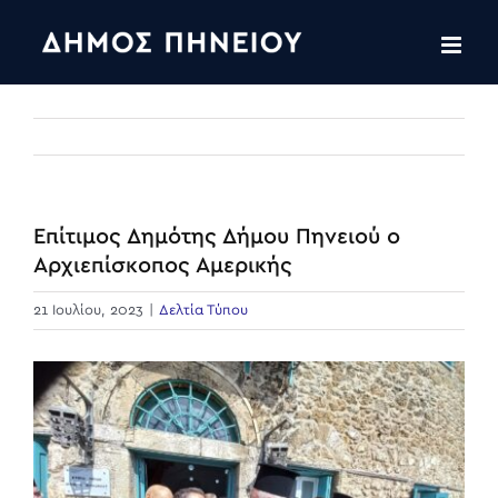
Skip
to
content
Επίτιμος Δημότης Δήμου Πηνειού ο
Αρχιεπίσκοπος Αμερικής
21 Ιουλίου, 2023
|
Δελτία Τύπου
View
Larger
Image