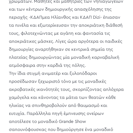
χρωμάτων. Μαθητές και μαθήτριες των νηπιαγωγείων
και των κέντρων δημιουργικής απασχόλησης της
περιοχής -ΚΔΑΠμεα Ηλίανθος και ΚΔΑΠ Dizi- έπιασαν
τα πινέλα και εξωτερίκευσαν την αποκριάτικη διάθεσή
τους, φιλοτεχνώντας με αγάπη και φαντασία τις
αποκριάτικες μάσκες. Λίγες ώρα αργότερα οι παιδικές
δημιουργίες αναρτήθηκαν σε κεντρικά σημεία της
πλατείας δημιουργώντας μία μοναδική καρναβαλική
ατμόσφαιρα στην καρδιά της πόλης.
Την ίδια στιγμή ανιματέρ και ξυλοπόδαροι
προσέδωσαν ξεχωριστό τόνο με τις μοναδικές
ακροβατικές ικανότητές τους, σκορπίζοντας απλόχερα
χαμόγελα και κάνοντας τα μάτια των θεατών κάθε
ηλικίας να σπινθηροβολούν από θαυμασμό και
ευτυχία. Παράλληλα πηγή έμπνευσης ονείρων
αποτέλεσε το μοναδικό Grande Show
σαπουνόφουσκας που δημιούργησε ένα μοναδικό