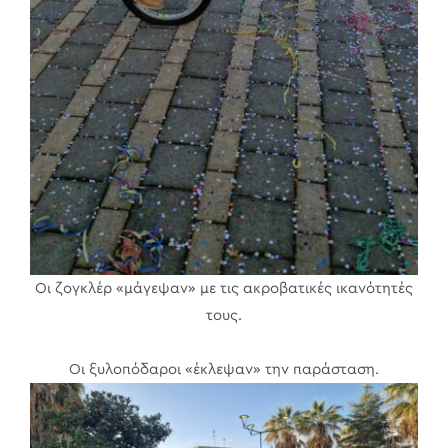
Οι ζογκλέρ «μάγεψαν» με τις ακροβατικές ικανότητές
τους.
Οι ξυλοπόδαροι «έκλεψαν» την παράσταση.