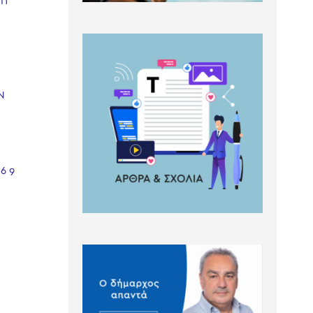
7Π
Ν
6 9