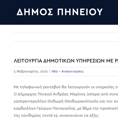
Skip
to
content
ΛΕΙΤΟΥΡΓΙΑ ΔΗΜΟΤΙΚΩΝ ΥΠΗΡΕΣΙΩΝ ΜΕ 
5 Φεβρουαρίου, 2021
|
Νέα - Ανακοινώσεις
Με τηλεφωνικό ραντεβού θα λειτουργούν οι υπηρεσίες τ
Ο Δήμαρχος Πηνειού Ανδρέας Μαρίνος ύστερα από συνερ
γαστρεντερολόγο Θοδωρή Θεοδωρακόπουλο και τον αντι
καρδιολόγο Γεώργιο Παναγούλια, με θέμα την προστασ
της πανδημίας covid-19, ανακοινώνει τα εξής: