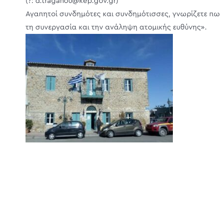
(?: d.traganou@kep.gov.gr)
Αγαπητοί συνδημότες και συνδημότισσες, γνωρίζετε πω
τη συνεργασία και την ανάληψη ατομικής ευθύνης».