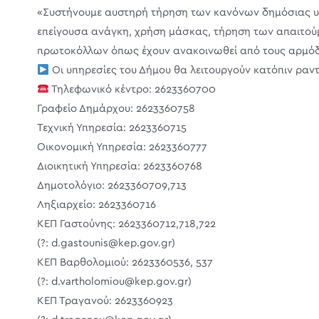
«Συστήνουμε αυστηρή τήρηση των κανόνων δημόσιας υγ
επείγουσα ανάγκη, χρήση μάσκας, τήρηση των απαιτο
πρωτοκόλλων όπως έχουν ανακοινωθεί από τους αρμόδιου
Οι υπηρεσίες του Δήμου θα λειτουργούν κατόπιν ρα
Τηλεφωνικό κέντρο: 2623360700
Γραφείο Δημάρχου: 2623360758
Τεχνική Υπηρεσία: 2623360715
Οικονομική Υπηρεσία: 2623360777
Διοικητική Υπηρεσία: 2623360768
Δημοτολόγιο: 2623360709,713
Ληξιαρχείο: 2623360716
ΚΕΠ Γαστούνης: 2623360712,718,722
(?: d.gastounis@kep.gov.gr)
ΚΕΠ Βαρθολομιού: 2623360536, 537
(?: d.vartholomiou@kep.gov.gr)
ΚΕΠ Τραγανού: 2623360923