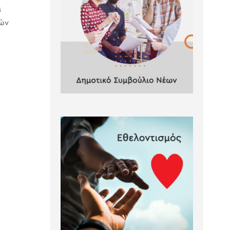
ι
κών