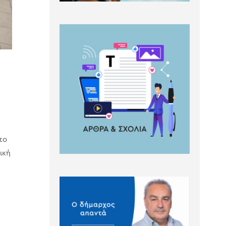
το
ική