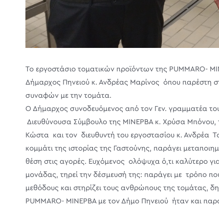
Το εργοστάσιο τοματικών προϊόντων της PUMMARO- ΜΙΝ
Δήμαρχος Πηνειού κ. Ανδρέας Μαρίνος όπου παρέστη στ
συναφών με την τομάτα.
Ο Δήμαρχος συνοδευόμενος από τον Γεν. γραμματέα το
Διευθύνουσα Σύμβουλο της ΜΙΝΕΡΒΑ κ. Χρύσα Μπόνου, 
Κώστα και τον διευθυντή του εργοστασίου κ. Ανδρέα Τ
κομμάτι της ιστορίας της Γαστούνης, παράγει μεταποιη
θέση στις αγορές. Ευχόμενος ολόψυχα ό,τι καλύτερο για 
μονάδας, τηρεί την δέσμευσή της: παράγει με τρόπο που
μεθόδους και στηρίζει τους ανθρώπους της τομάτας, δ
PUMMARO- ΜΙΝΕΡΒΑ με τον Δήμο Πηνειού ήταν και παρα