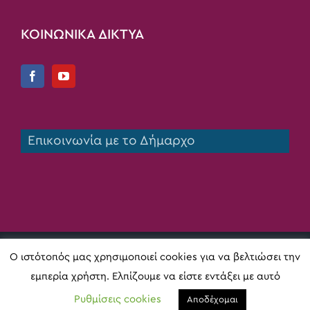
ΚΟΙΝΩΝΙΚΑ ΔΙΚΤΥΑ
Επικοινωνία με το Δήμαρχο
Copyright 2020 Δήμος Πηνειού | All Rights Reserved |
Ο ιστότοπός μας χρησιμοποιεί cookies για να βελτιώσει την
Κατασκευή ιστοσελίδας
Digital Act
εμπερία χρήστη. Ελπίζουμε να είστε εντάξει με αυτό
Facebook
X
Instagram
Pinterest
Ρυθμίσεις cookies
Αποδέχομαι