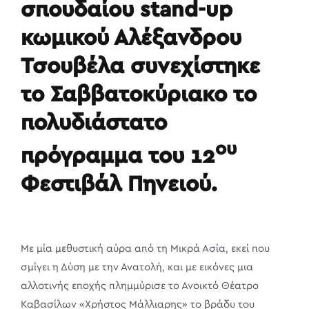
σπουδαίου
stand-
up
κωμικού Αλέξανδρου
Τσουβέλα συνεχίστηκε
το Σαββατοκύριακο το
πολυδιάστατο
ου
πρόγραμμα του 12
Φεστιβάλ Πηνειού.
Με μία μεθυστική αύρα από τη Μικρά Ασία, εκεί που
σμίγει η Δύση με την Ανατολή, και με εικόνες μια
αλλοτινής εποχής πλημμύρισε το Ανοικτό Θέατρο
Καβασίλων «Χρήστος Μάλλιαρης» το βράδυ του