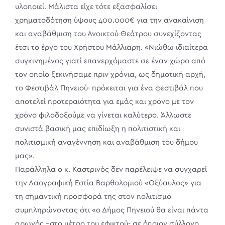
υλοποιεί. Μάλιστα είχε τότε εξασφαλίσει
χρηματοδότηση ύψους 400.000€ για την ανακαίνιση
και αναβάθμιση του Ανοικτού Θεάτρου συνεχίζοντας
έτσι το έργο του Χρήστου Μάλλιαρη. «Νιώθω ιδιαίτερα
συγκινημένος γιατί επανερχόμαστε σε έναν χώρο από
τον οποίο ξεκινήσαμε πριν χρόνια, ως δημοτική αρχή,
το Φεστιβάλ Πηνειού· πρόκειται για ένα φεστιβάλ που
αποτελεί προτεραιότητα για εμάς και χρόνο με τον
χρόνο φιλοδοξούμε να γίνεται καλύτερο. Άλλωστε
συνιστά βασική μας επιδίωξη η πολιτιστική και
πολιτισμική αναγέννηση και αναβάθμιση του δήμου
μας».
Παράλληλα ο κ. Καστρινός δεν παρέλειψε να συγχαρεί
την Λαογραφική Εστία Βαρθολομιού «Οξύαυλος» για
τη σημαντική προσφορά της στον πολιτισμό
συμπληρώνοντας ότι «ο Δήμος Πηνειού θα είναι πάντα
αρωγός –στο μέτρο του εφικτού- σε όποιον σύλλογο