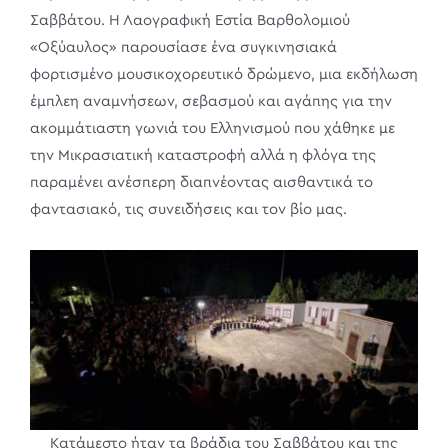
Σαββάτου. Η Λαογραφική Εστία Βαρθολομιού
«Οξύαυλος» παρουσίασε ένα συγκινησιακά
φορτισμένο μουσικοχορευτικό δρώμενο, μια εκδήλωση
έμπλεη αναμνήσεων, σεβασμού και αγάπης για την
ακομμάτιαστη γωνιά του Ελληνισμού που χάθηκε με
την Μικρασιατική καταστροφή αλλά η φλόγα της
παραμένει ανέσπερη διαπνέοντας αισθαντικά το
φαντασιακό, τις συνειδήσεις και τον βίο μας.
Κατάμεστο ήταν τα βράδια του Σαββάτου και της