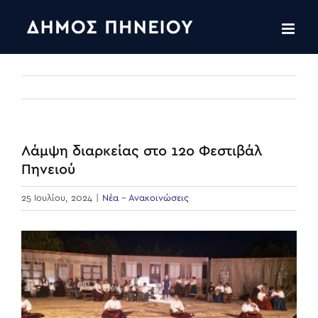
Skip
to
content
Λάμψη διαρκείας στο 12ο Φεστιβάλ
Πηνειού
25 Ιουλίου, 2024
|
Νέα - Ανακοινώσεις
View
Larger
Image