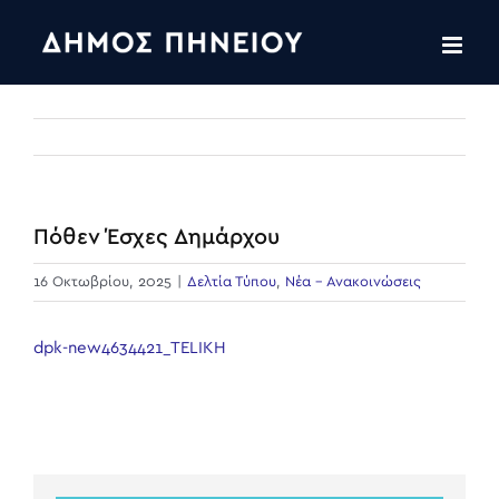
Skip
to
content
Πόθεν Έσχες Δημάρχου
16 Οκτωβρίου, 2025
|
Δελτία Τύπου
,
Νέα - Ανακοινώσεις
dpk-new4634421_TELIKH