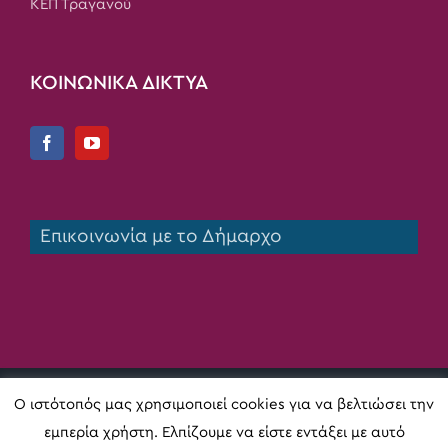
ΚΕΠ Τραγανού
ΚΟΙΝΩΝΙΚΑ ΔΙΚΤΥΑ
Επικοινωνία με το Δήμαρχο
Copyright 2020 Δήμος Πηνειού | All Rights Reserved |
Ο ιστότοπός μας χρησιμοποιεί cookies για να βελτιώσει την
Κατασκευή ιστοσελίδας
Digital Act
εμπερία χρήστη. Ελπίζουμε να είστε εντάξει με αυτό