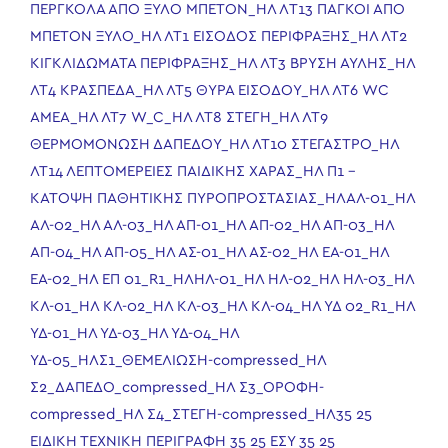
ΠΕΡΓΚΟΛΑ ΑΠΟ ΞΥΛΟ ΜΠΕΤΟΝ_ΗΛ
ΛT13 ΠΑΓΚΟΙ ΑΠΟ
ΜΠΕΤΟΝ ΞΥΛΟ_ΗΛ
ΛΤ1 ΕΙΣΟΔΟΣ ΠΕΡΙΦΡΑΞΗΣ_ΗΛ
ΛΤ2
ΚΙΓΚΛΙΔΩΜΑΤΑ ΠΕΡΙΦΡΑΞΗΣ_ΗΛ
ΛΤ3 ΒΡΥΣΗ ΑΥΛΗΣ_ΗΛ
ΛΤ4 ΚΡΑΣΠΕΔA_ΗΛ
ΛΤ5 ΘΥΡΑ ΕΙΣΟΔΟΥ_ΗΛ
ΛΤ6 WC
ΑΜΕΑ_ΗΛ
ΛΤ7 W_C_ΗΛ
ΛΤ8 ΣΤΕΓH_ΗΛ
ΛΤ9
ΘΕΡΜΟΜΟΝΩΣΗ ΔΑΠΕΔΟΥ_ΗΛ
ΛΤ10 ΣΤΕΓΑΣΤΡΟ_ΗΛ
ΛΤ14 ΛΕΠΤΟΜΕΡΕΙΕΣ ΠΑΙΔΙΚΗΣ ΧΑΡΑΣ_ΗΛ
Π1 –
ΚΑΤΟΨΗ ΠΑΘΗΤΙΚΗΣ ΠΥΡΟΠΡΟΣΤΑΣΙΑΣ_ΗΛ
ΑΛ-01_ΗΛ
ΑΛ-02_ΗΛ
ΑΛ-03_ΗΛ
ΑΠ-01_ΗΛ
ΑΠ-02_ΗΛ
ΑΠ-03_ΗΛ
ΑΠ-04_ΗΛ
ΑΠ-05_ΗΛ
ΑΣ-01_ΗΛ
ΑΣ-02_ΗΛ
ΕΑ-01_ΗΛ
ΕΑ-02_ΗΛ
ΕΠ 01_R1_ΗΛ
ΗΛ-01_ΗΛ
ΗΛ-02_ΗΛ
ΗΛ-03_ΗΛ
ΚΛ-01_ΗΛ
ΚΛ-02_ΗΛ
ΚΛ-03_ΗΛ
ΚΛ-04_ΗΛ
ΥΔ 02_R1_ΗΛ
ΥΔ-01_ΗΛ
ΥΔ-03_ΗΛ
ΥΔ-04_ΗΛ
ΥΔ-05_ΗΛ
Σ1_ΘΕΜΕΛΙΩΣΗ-compressed_ΗΛ
Σ2_ΔΑΠΕΔΟ_compressed_ΗΛ
Σ3_ΟΡΟΦΗ-
compressed_ΗΛ
Σ4_ΣΤΕΓΗ-compressed_ΗΛ
35 25
ΕΙΔΙΚΗ ΤΕΧΝΙΚΗ ΠΕΡΙΓΡΑΦΗ
35 25 ΕΣΥ
35 25