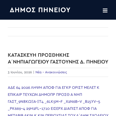
Skip
to
content
ΚΑΤΑΣΚΕΥΗ ΠΡΟΣΘΗΚΗΣ
Α΄ΝΗΠΙΑΓΩΓΕΙΟΥ ΓΑΣΤΟΥΝΗΣ Δ. ΠΗΝΕΙΟΥ
3 Ιουνίου, 2026
|
Νέα - Ανακοινώσεις
ΑΔΕ 64 2026 ΛΗΨΗ ΑΠΟΦ ΓΙΑ ΕΓΚΡ ΟΡΙΣΤ ΜΕΛΕΤ Κ
ΕΠΙΚΑΙΡ ΤΕΥΧΩΝ ΔΗΜΟΠΡ ΠΡΟΣΘ Α ΝΗΠ
ΓΑΣΤ_9Ν8ΚΩΞΑ-ΞΤ4
_6LK5M~F
_X2N6B~V
_B15YV~5
_PK669~4
29H2FL~1
710 ΕΙΣΕΡΧ ΔΙΑΠΙΣΤ ΑΠΟΦ ΓΙΑ
ΜΕΤΑΒΙΒ ΑΚΙΝ Κ ΚΙΝ ΠΕΡΙΟΥΣΙΑΣ ΤΟΥ Α΄ΔΗΜ ΣΧΟΛΕΙΟΥ